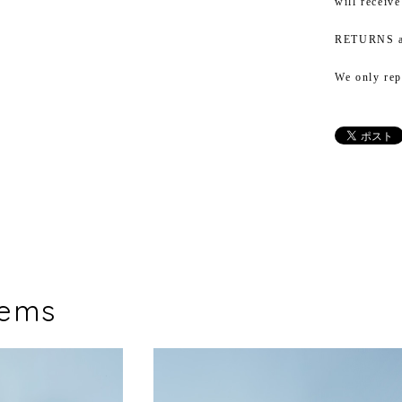
will receiv
RETURNS 
We only rep
tems