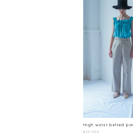
High waist belted pa
¥23,000