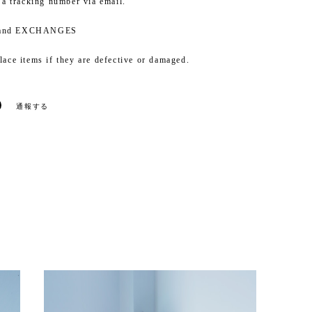
e a tracking number via email.
and EXCHANGES
lace items if they are defective or damaged.
通報する