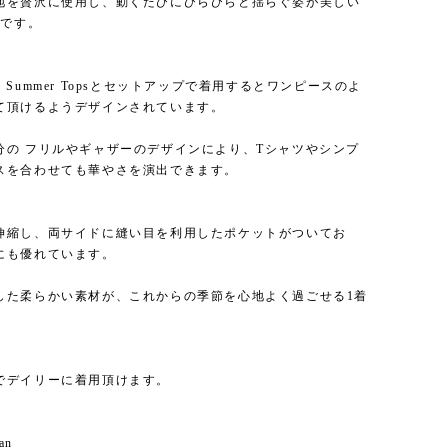
地を贅沢に使用し、動くたびにひらひらと揺らぐ姿が美しい
irtです。
able Summer Topsとセットアップで着用するとワンピースのよ
て頂けるようデザインされています。
分の フリルやギャザーのデザインにより、Tシャツやシンプ
スを合わせても華やさを演出できます。
伸縮し、両サイドに縫い目を利用したポケットがついてお
にも優れています。
した柔らかい素材が、これからの季節を心地よく過ごせる1着
でデイリーに着用頂けます。
an