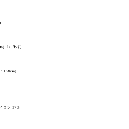
)
0cm(ゴム仕様)
168cm)
イロン 37%