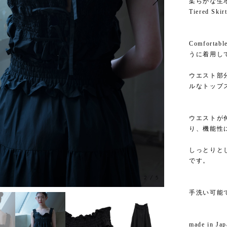
柔らかな生
Tiered Sk
Comfort
うに着用し
ウエスト部
ルなトップ
ウエストが
り、機能性
しっとりと
です。
3
/
5
手洗い可能
made in Jap