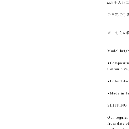
□お手入れ
ご自宅で手
※こちらの
Model heigh
●Compositi
Cotton 63
●Color:Bla
●Made in J
SHIPPING
Our regular
from date o